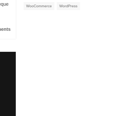
neque
WooCommerce
WordPress
ents