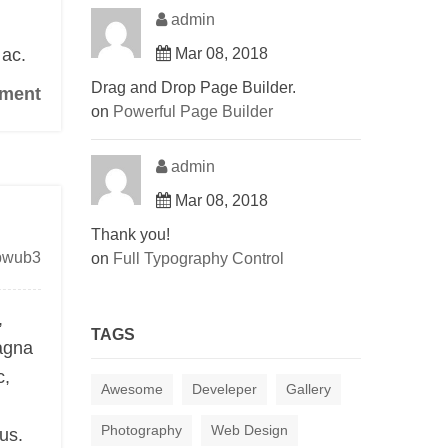
admin
 ac.
Mar 08, 2018
Drag and Drop Page Builder.
ment
on
Powerful Page Builder
admin
Mar 08, 2018
Thank you!
bwub3
on
Full Typography Control
,
TAGS
magna
c,
Awesome
Develeper
Gallery
Photography
Web Design
sus.