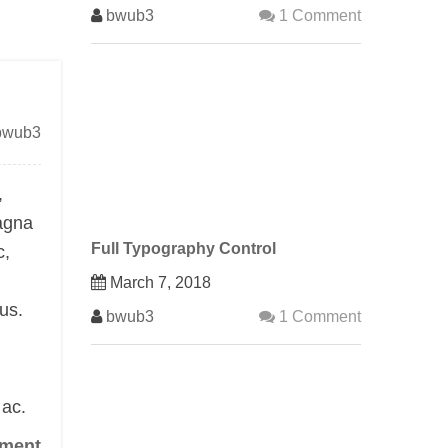
bwub3
1 Comment
bwub3
,
magna
Full Typography Control
c,
March 7, 2018
sus.
bwub3
1 Comment
 ac.
ment