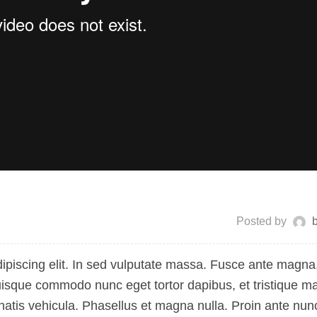
Posted by
ipiscing elit. In sed vulputate massa. Fusce ante magna
h. Quisque commodo nunc eget tortor dapibus, et tristique 
atis vehicula. Phasellus et magna nulla. Proin ante nun